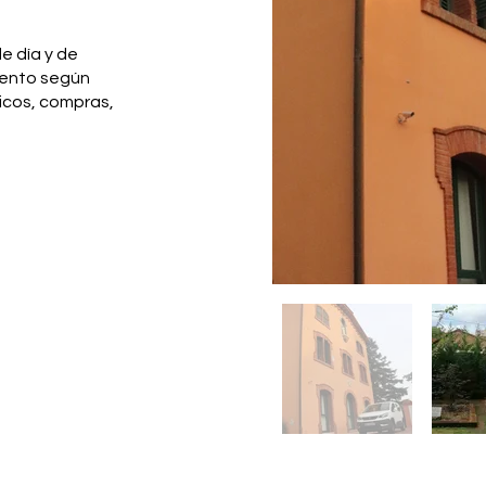
e día y de
iento según
icos, compras,