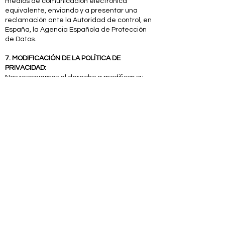
medios de comunicación electrónica
equivalente, enviando y a presentar una
reclamación ante la Autoridad de control, en
España, la Agencia Española de Protección
de Datos.
7. MODIFICACIÓN DE LA POLÍTICA DE
PRIVACIDAD:
Nos reservamos el derecho a modificar su
Política de Privacidad, de acuerdo a nuestro
propio criterio, o motivado por un cambio
doctrinal de la Autoridad competente en
Protección de Datos, legislativo o
jurisprudencial. El uso de la Web después de
dichos cambios implicará la aceptación de
éstos.
8. LEGISLACIÓN APLICABLE:
Cualquier controversia que se derive del uso
de este Site, será regida, interpretada y
sometida de acuerdo con las leyes de
España.