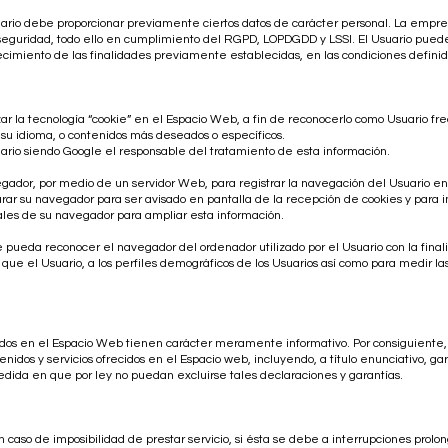
 Usuario debe proporcionar previamente ciertos datos de carácter personal. La emp
seguridad, todo ello en cumplimiento del RGPD, LOPDGDD y LSSI. El Usuario puede 
ecimiento de las finalidades previamente establecidas, en las condiciones definida
ar la tecnología “cookie” en el Espacio Web, a fin de reconocerlo como Usuario fre
u idioma, o contenidos más deseados o específicos.
ario siendo Google el responsable del tratamiento de esta información.
egador, por medio de un servidor Web, para registrar la navegación del Usuario e
ar su navegador para ser avisado en pantalla de la recepción de cookies y para im
uales de su navegador para ampliar esta información.
e pueda reconocer el navegador del ordenador utilizado por el Usuario con la finali
ue el Usuario, a los perfiles demográficos de los Usuarios así como para medir las v
cidos en el Espacio Web tienen carácter meramente informativo. Por consiguiente, a
nidos y servicios ofrecidos en el Espacio web, incluyendo, a título enunciativo, garan
medida en que por ley no puedan excluirse tales declaraciones y garantías.
aso de imposibilidad de prestar servicio, si ésta se debe a interrupciones prolon