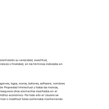
arantizarán su veracidad, exactitud,
aleza o finalidad, en los términos indicados en
genes, logos, iconos, botones, software, nombres
 de Propiedad Intelectual y todas las marcas,
ualesquiera otros elementos insertados en el
ráfico económico. Por todo ello el Usuario se
formar o modificar tales contenidos manteniendo