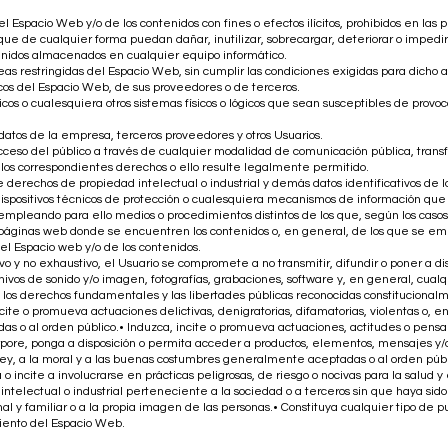
l Espacio Web y/o de los contenidos con fines o efectos ilícitos, prohibidos en la
ue de cualquier forma puedan dañar, inutilizar, sobrecargar, deteriorar o impedir la
enidos almacenados en cualquier equipo informático.
as restringidas del Espacio Web, sin cumplir las condiciones exigidas para dicho 
gicos del Espacio Web, de sus proveedores o de terceros.
ticos o cualesquiera otros sistemas físicos o lógicos que sean susceptibles de provoca
s datos de la empresa, terceros proveedores y otros Usuarios.
l acceso del público a través de cualquier modalidad de comunicación pública, tran
e los correspondientes derechos o ello resulte legalmente permitido.
re derechos de propiedad intelectual o industrial y demás datos identificativos de
s dispositivos técnicos de protección o cualesquiera mecanismos de información que
empleando para ello medios o procedimientos distintos de los que, según los casos,
páginas web donde se encuentren los contenidos o, en general, de los que se em
del Espacio web y/o de los contenidos.
ivo y no exhaustivo, el Usuario se compromete a no transmitir, difundir o poner a di
chivos de sonido y/o imagen, fotografías, grabaciones, software y, en general, cual
 los derechos fundamentales y las libertades públicas reconocidas constitucionalm
cite o promueva actuaciones delictivas, denigratorias, difamatorias, violentas o, en 
o al orden público.• Induzca, incite o promueva actuaciones, actitudes o pensami
rpore, ponga a disposición o permita acceder a productos, elementos, mensajes y/o se
 ley, a la moral y a las buenas costumbres generalmente aceptadas o al orden públ
 incite a involucrarse en prácticas peligrosas, de riesgo o nocivas para la salud y 
 intelectual o industrial perteneciente a la sociedad o a terceros sin que haya sid
nal y familiar o a la propia imagen de las personas.• Constituya cualquier tipo de pu
iento del Espacio Web.