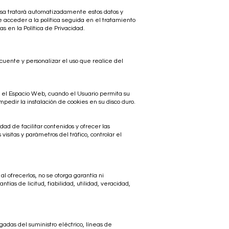
resa tratará automatizadamente estos datos y
acceder a la política seguida en el tratamiento
s en la Política de Privacidad.
cuente y personalizar el uso que realice del
n el Espacio Web, cuando el Usuario permita su
pedir la instalación de cookies en su disco duro.
dad de facilitar contenidos y ofrecer las
isitas y parámetros del tráfico, controlar el
l ofrecerlos, no se otorga garantía ni
tías de licitud, fiabilidad, utilidad, veracidad,
gadas del suministro eléctrico, líneas de