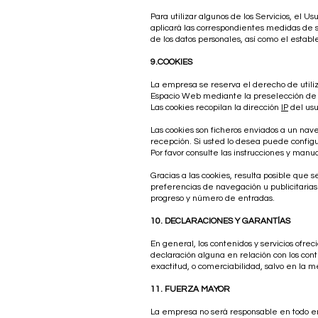
Para utilizar algunos de los Servicios, el
aplicará las correspondientes medidas de 
de los datos personales, así como el establ
9.COOKIES
La empresa se reserva el derecho de utiliz
Espacio Web mediante la preselección de s
Las cookies recopilan la dirección
IP
del usu
Las cookies son ficheros enviados a un nav
recepción. Si usted lo desea puede configur
Por favor consulte las instrucciones y man
Gracias a las cookies, resulta posible que s
preferencias de navegación u publicitarias q
progreso y número de entradas.
10. DECLARACIONES Y GARANTÍAS
En general, los contenidos y servicios ofre
declaración alguna en relación con los conte
exactitud, o comerciabilidad, salvo en la 
11. FUERZA MAYOR
La empresa no será responsable en todo en c