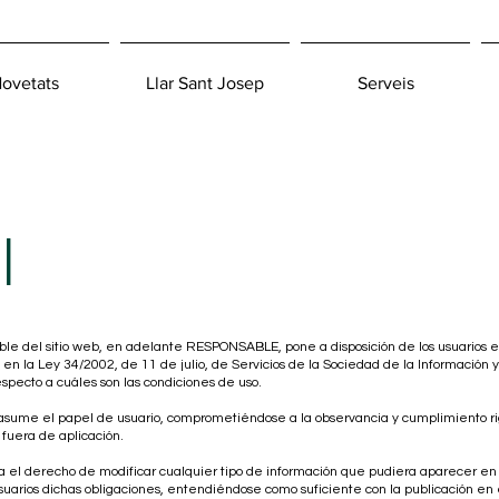
ovetats
Llar Sant Josep
Serveis
l
able del sitio web, en adelante RESPONSABLE, pone a disposición de los usuarios
en la Ley 34/2002, de 11 de julio, de Servicios de la Sociedad de la Información y
respecto a cuáles son las condiciones de uso.
sume el papel de usuario, comprometiéndose a la observancia y cumplimiento rigu
 fuera de aplicación.
a el derecho de modificar cualquier tipo de información que pudiera aparecer en e
suarios dichas obligaciones, entendiéndose como suficiente con la publicación en e