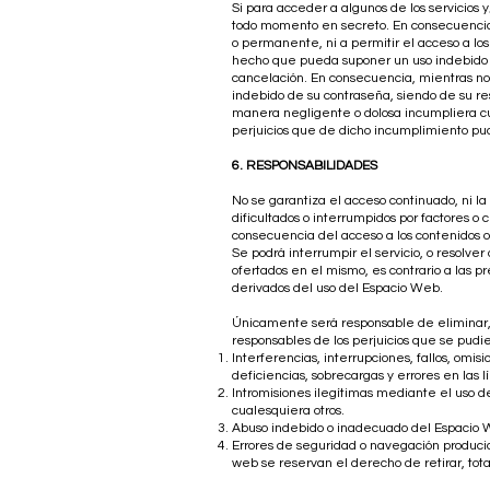
Si para acceder a algunos de los servicios
todo momento en secreto. En consecuencia
o permanente, ni a permitir el acceso a los
hecho que pueda suponer un uso indebido de 
cancelación. En consecuencia, mientras no
indebido de su contraseña, siendo de su resp
manera negligente o dolosa incumpliera cu
perjuicios que de dicho incumplimiento pu
6. RESPONSABILIDADES
No se garantiza el acceso continuado, ni l
dificultados o interrumpidos por factores 
consecuencia del acceso a los contenidos o
Se podrá interrumpir el servicio, o resolve
ofertados en el mismo, es contrario a las 
derivados del uso del Espacio Web.
Únicamente será responsable de eliminar, l
responsables de los perjuicios que se pudie
Interferencias, interrupciones, fallos, omi
deficiencias, sobrecargas y errores en las 
Intromisiones ilegítimas mediante el uso d
cualesquiera otros.
Abuso indebido o inadecuado del Espacio 
Errores de seguridad o navegación producid
web se reservan el derecho de retirar, tot