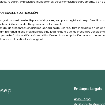
elgas, rebelión, explosiones, inundaciones, actos y omisiones del Gobierno, y en g
 APLICABLE Y JURISDICCIÓN
 así como el uso del Espacio Web, se regirán por la legislación española. Para la 
l domicilio social del Responsable del sitio web.
ón de las presentes Condiciones Generales de Uso resultara inexigible o nula en vi
administrativa, dicha inexigibilidad o nulidad no hará que las presentes Condicion
 procederá a la modificación o sustitución de dicha estipulación por otra que sea v
lejados en la estipulación original.
osep
Enllaços Legals
Avís Legal
Política de Privaci