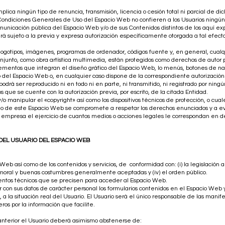
lica ningún tipo de renuncia, transmisión, licencia o cesión total ni parcial de d
ondiciones Generales de Uso del Espacio Web no confieren a los Usuarios ningún o
omunicación pública del Espacio Web y/o de sus Contenidos distintos de los aquí ex
 sujeto a la previa y expresa autorización específicamente otorgada a tal efecto p
s, logotipos, imágenes, programas de ordenador, códigos fuente y, en general, cual
conjunto, como obra artística multimedia, están protegidos como derechos de autor 
elementos que integran el diseño gráfico del Espacio Web, lo menús, botones de na
do del Espacio Web o, en cualquier caso dispone de la correspondiente autorización 
odrá ser reproducido ni en todo ni en parte, ni transmitido, ni registrado por nin
que se cuente con la autorización previa, por escrito, de la citada Entidad.
y/o manipular el «copyright» así como los dispositivos técnicos de protección, o 
rio de este Espacio Web se compromete a respetar los derechos enunciados y a ev
la empresa el ejercicio de cuantos medios o acciones legales le correspondan en 
 DEL USUARIO DEL ESPACIO WEB
Web así como de los contenidos y servicios, de conformidad con: (i) la legislación 
 moral y buenas costumbres generalmente aceptadas y (iv) el orden público.
entos técnicos que se precisen para acceder al Espacio Web.
r con sus datos de carácter personal los formularios contenidos en el Espacio We
la situación real del Usuario. El Usuario será el único responsable de las manifes
ros por la información que facilite.
 anterior el Usuario deberá asimismo abstenerse de: