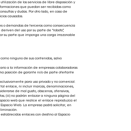
lización de los servicios de libre disposición y
informaciones que puedan ser recibidas como
onsultas y dudas. Por otro lado, en caso de
uicios causados.
nes o demandas de terceros como consecuencia
deriven del uso por su parte de “robots”,
 por su parte que imponga una carga irrazonable
í como ninguno de sus contenidos, salvo
suario a la información de empresas colaboradoras
una posición de garante ni/o de parte ofertante
exclusivamente para uso privado y no comercial.
 tal enlace, ni incluir marcas, denominaciones,
nsiderarse de mal gusto, obscenos, ofensivos,
itos; (iii) no podrán enlazar a ninguna página del
 Espacio web que realice el enlace reproduzca el
 Espacio Web. La empresa podrá solicitar, en
liminación.
 establecidos enlaces con destino al Espacio