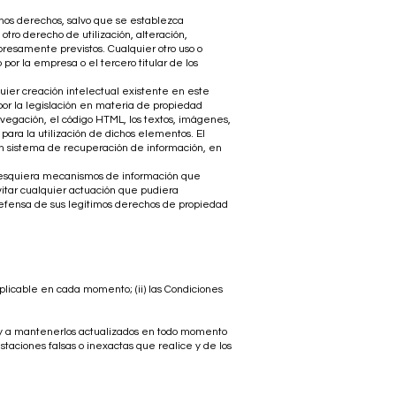
ichos derechos, salvo que se establezca
tro derecho de utilización, alteración,
presamente previstos. Cualquier otro uso o
or la empresa o el tercero titular de los
quier creación intelectual existente en este
por la legislación en materia de propiedad
vegación, el código HTML, los textos, imágenes,
para la utilización de dichos elementos. El
gún sistema de recuperación de información, en
cualesquiera mecanismos de información que
itar cualquier actuación que pudiera
defensa de sus legítimos derechos de propiedad
aplicable en cada momento; (ii) las Condiciones
b y a mantenerlos actualizados en todo momento
taciones falsas o inexactas que realice y de los