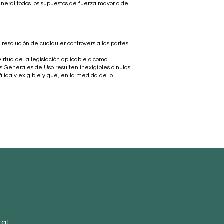
eneral todos los supuestos de fuerza mayor o de
resolución de cualquier controversia las partes
rtud de la legislación aplicable o como
es Generales de Uso resulten inexigibles o nulas
álida y exigible y que, en la medida de lo
tat