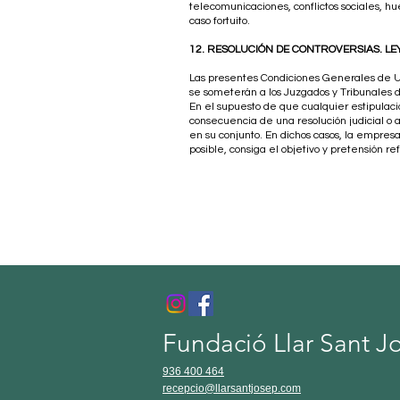
telecomunicaciones, conflictos sociales, hu
caso fortuito.
12. RESOLUCIÓN DE CONTROVERSIAS. LEY
Las presentes Condiciones Generales de Uso,
se someterán a los Juzgados y Tribunales de
En el supuesto de que cualquier estipulaci
consecuencia de una resolución judicial o 
en su conjunto. En dichos casos, la empresa
posible, consiga el objetivo y pretensión ref
Fundació Llar Sant J
936 400 464
recepcio@llarsantjosep.com