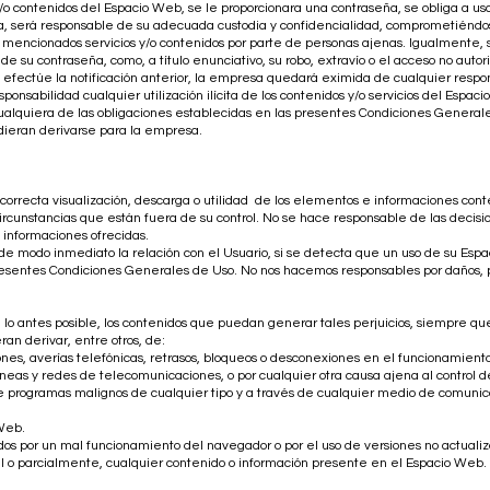
 y/o contenidos del Espacio Web, se le proporcionara una contraseña, se obliga a 
, será responsable de su adecuada custodia y confidencialidad, comprometiéndo
 mencionados servicios y/o contenidos por parte de personas ajenas. Igualmente, se
su contraseña, como, a título enunciativo, su robo, extravío o el acceso no autor
 efectúe la notificación anterior, la empresa quedará eximida de cualquier respo
onsabilidad cualquier utilización ilícita de los contenidos y/o servicios del Espaci
alquiera de las obligaciones establecidas en las presentes Condiciones Generales
dieran derivarse para la empresa.
a correcta visualización, descarga o utilidad de los elementos e informaciones c
o circunstancias que están fuera de su control. No se hace responsable de las dec
 informaciones ofrecidas.
r de modo inmediato la relación con el Usuario, si se detecta que un uso de su Espa
presentes Condiciones Generales de Uso. No nos hacemos responsables por daños, p
o antes posible, los contenidos que puedan generar tales perjuicios, siempre que
ran derivar, entre otros, de:
siones, averías telefónicas, retrasos, bloqueos o desconexiones en el funcionamient
líneas y redes de telecomunicaciones, o por cualquier otra causa ajena al control
e programas malignos de cualquier tipo y a través de cualquier medio de comunicac
Web.
os por un mal funcionamiento del navegador o por el uso de versiones no actualiz
al o parcialmente, cualquier contenido o información presente en el Espacio Web.