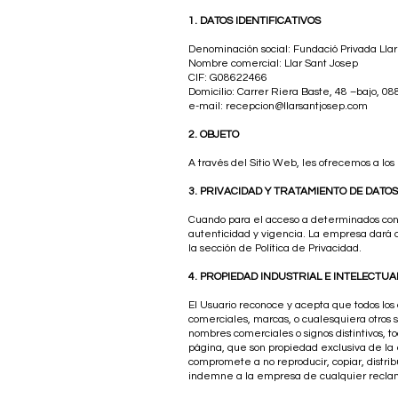
1. DATOS IDENTIFICATIVOS
Denominación social: Fundació Privada Lla
Nombre comercial: Llar Sant Josep
CIF: G08622466
Domicilio: Carrer Riera Baste, 48 –bajo, 0
e-mail: recepcion@llarsantjosep.com
2. OBJETO
A través del Sitio Web, les ofrecemos a los 
3. PRIVACIDAD Y TRATAMIENTO DE DATOS
Cuando para el acceso a determinados conten
autenticidad y vigencia. La empresa dará a
la sección de Política de Privacidad.
4. PROPIEDAD INDUSTRIAL E INTELECTUA
El Usuario reconoce y acepta que todos los
comerciales, marcas, o cualesquiera otros s
nombres comerciales o signos distintivos, t
página, que son propiedad exclusiva de la e
compromete a no reproducir, copiar, distri
indemne a la empresa de cualquier reclam