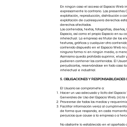
En ningún caso el acceso al Espacio Web imp
expresamente lo contrario. Las presentes C
explotación, reproducción, distribución o c
explotación de cualesquiera derechos estará
derechos afectados.
Los contenidos, textos, fotografías, diseño
Espacio, así como el propio Espacio en su 
intelectual. La empresa es titular de los 
texturas, gráficos y cualquier otro conteni
contenido dispuesto en el Espacio Web no p
ninguna forma ni en ningún medio, a menos 
Asimismo queda prohibido suprimir, eludir 
pudieren contener los contenidos. El Usua
perjudicarlos, reservándose en todo caso 
intelectual e industrial.
5. OBLIGACIONES Y RESPONSABILIDADES
El Usuario se compromete a:
Hacer un uso adecuado y lícito del Espacio 
Generales de Uso del Espacio Web; (iii) la
Proveerse de todos los medios y requerimi
Facilitar información veraz al cumplimenta
de forma que responda, en cada momento, a 
perjuicios que cause a la empresa o a terce
No obstante lo establecido en el apartado