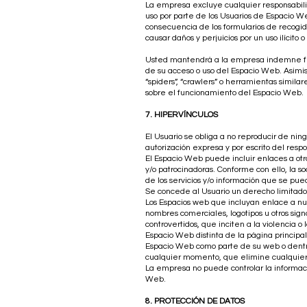
La empresa excluye cualquier responsabilida
uso por parte de los Usuarios de Espacio 
consecuencia de los formularios de recogida
causar daños y perjuicios por un uso ilícito 
Usted mantendrá a la empresa indemne fre
de su acceso o uso del Espacio Web. Asimism
“spiders”, “crawlers” o herramientas simil
sobre el funcionamiento del Espacio Web.
7. HIPERVÍNCULOS
El Usuario se obliga a no reproducir de ni
autorización expresa y por escrito del resp
El Espacio Web puede incluir enlaces a otro
y/o patrocinadoras. Conforme con ello, la s
de los servicios y/o información que se pue
Se concede al Usuario un derecho limitado,
Los Espacios web que incluyan enlace a nues
nombres comerciales, logotipos u otros sign
controvertidos, que inciten a la violencia o 
Espacio Web distinta de la página principal
Espacio Web como parte de su web o dentro
cualquier momento, que elimine cualquier
La empresa no puede controlar la informació
Web.
8. PROTECCIÓN DE DATOS