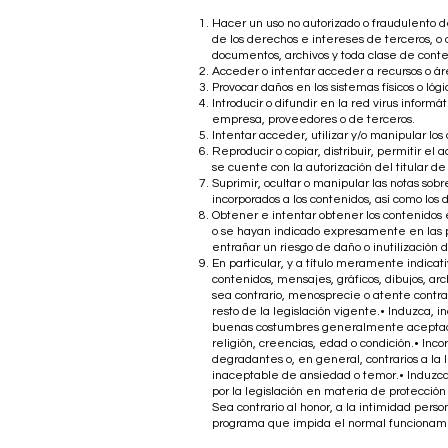
Hacer un uso no autorizado o fraudulento de
de los derechos e intereses de terceros, o q
documentos, archivos y toda clase de cont
Acceder o intentar acceder a recursos o áre
Provocar daños en los sistemas físicos o ló
Introducir o difundir en la red virus informá
empresa, proveedores o de terceros.
Intentar acceder, utilizar y/o manipular lo
Reproducir o copiar, distribuir, permitir e
se cuente con la autorización del titular d
Suprimir, ocultar o manipular las notas sob
incorporados a los contenidos, así como lo
Obtener e intentar obtener los contenidos 
o se hayan indicado expresamente en las 
entrañar un riesgo de daño o inutilización 
En particular, y a título meramente indicat
contenidos, mensajes, gráficos, dibujos, ar
sea contrario, menosprecie o atente contra
resto de la legislación vigente.• Induzca, in
buenas costumbres generalmente aceptadas 
religión, creencias, edad o condición.• Inco
degradantes o, en general, contrarios a la
inaceptable de ansiedad o temor.• Induzca o
por la legislación en materia de protección
Sea contrario al honor, a la intimidad perso
programa que impida el normal funcionam