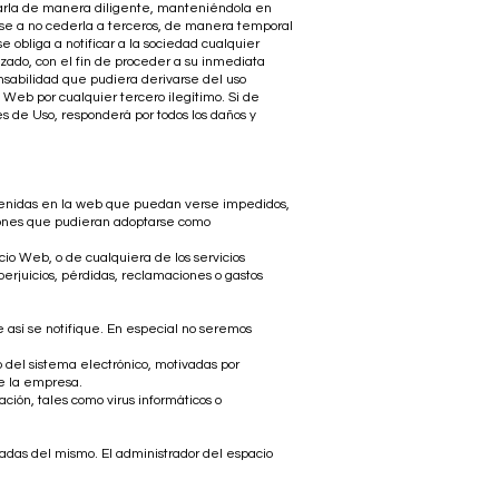
usarla de manera diligente, manteniéndola en
se a no cederla a terceros, de manera temporal
 obliga a notificar a la sociedad cualquier
izado, con el fin de proceder a su inmediata
nsabilidad que pudiera derivarse del uso
o Web por cualquier tercero ilegítimo. Si de
 de Uso, responderá por todos los daños y
ontenidas en la web que puedan verse impedidos,
isiones que pudieran adoptarse como
cio Web, o de cualquiera de los servicios
erjuicios, pérdidas, reclamaciones o gastos
 así se notifique. En especial no seremos
o del sistema electrónico, motivadas por
 de la empresa.
ión, tales como virus informáticos o
adas del mismo. El administrador del espacio