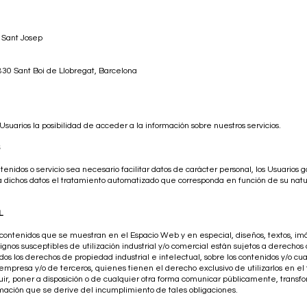
r Sant Josep
8830 Sant Boi de Llobregat, Barcelona
Usuarios la posibilidad de acceder a la información sobre nuestros servicios.
idos o servicio sea necesario facilitar datos de carácter personal, los Usuarios g
 dichos datos el tratamiento automatizado que corresponda en función de su natur
L
 contenidos que se muestran en el Espacio Web y en especial, diseños, textos, imá
ignos susceptibles de utilización industrial y/o comercial están sujetos a derechos
odos los derechos de propiedad industrial e intelectual, sobre los contenidos y/o c
mpresa y/o de terceros, quienes tienen el derecho exclusivo de utilizarlos en el t
buir, poner a disposición o de cualquier otra forma comunicar públicamente, trans
ación que se derive del incumplimiento de tales obligaciones.