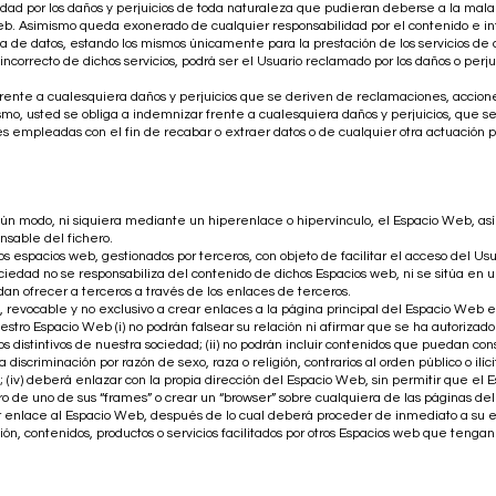
d por los daños y perjuicios de toda naturaleza que pudieran deberse a la mala uti
Web. Asimismo queda exonerado de cualquier responsabilidad por el contenido e 
 de datos, estando los mismos únicamente para la prestación de los servicios de c
o incorrecto de dichos servicios, podrá ser el Usuario reclamado por los daños o perj
nte a cualesquiera daños y perjuicios que se deriven de reclamaciones, accio
o, usted se obliga a indemnizar frente a cualesquiera daños y perjuicios, que se 
ares empleadas con el fin de recabar o extraer datos o de cualquier otra actuación
ngún modo, ni siquiera mediante un hiperenlace o hipervínculo, el Espacio Web, as
onsable del fichero.
s espacios web, gestionados por terceros, con objeto de facilitar el acceso del U
ociedad no se responsabiliza del contenido de dichos Espacios web, ni se sitúa en 
dan ofrecer a terceros a través de los enlaces de terceros.
 revocable y no exclusivo a crear enlaces a la página principal del Espacio Web 
tro Espacio Web (i) no podrán falsear su relación ni afirmar que se ha autorizado
os distintivos de nuestra sociedad; (ii) no podrán incluir contenidos que puedan co
la discriminación por razón de sexo, raza o religión, contrarios al orden público o ilíc
; (iv) deberá enlazar con la propia dirección del Espacio Web, sin permitir que el
 de uno de sus “frames” o crear un “browser” sobre cualquiera de las páginas del
 enlace al Espacio Web, después de lo cual deberá proceder de inmediato a su e
n, contenidos, productos o servicios facilitados por otros Espacios web que tengan