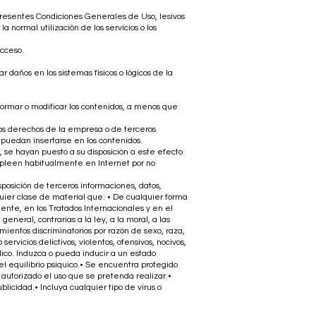
s presentes Condiciones Generales de Uso, lesivos
 normal utilización de los servicios o los
acceso.
r daños en los sistemas físicos o lógicos de la
sformar o modificar los contenidos, a menos que
 los derechos de la empresa o de terceros
 puedan insertarse en los contenidos.
 se hayan puesto a su disposición a este efecto
pleen habitualmente en Internet por no
sposición de terceros informaciones, datos,
quier clase de material que: • De cualquier forma
ente, en los Tratados Internacionales y en el
general, contrarias a la ley, a la moral, a las
entos discriminatorios por razón de sexo, raza,
rvicios delictivos, violentos, ofensivos, nocivos,
ico. Induzca o pueda inducir a un estado
el equilibrio psíquico.• Se encuentra protegido
o autorizado el uso que se pretenda realizar.•
blicidad.• Incluya cualquier tipo de virus o